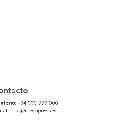
ontacto
léfono:
+34 000 000 000
ail:
hola@miempresa.es