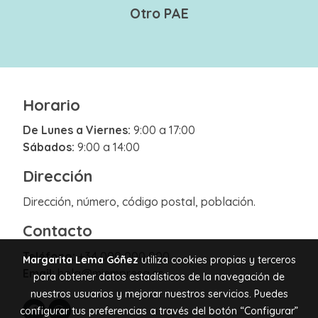
Otro PAE
Horario
De Lunes a Viernes:
9:00 a 17:00
Sábados:
9:00 a 14:00
Dirección
Dirección, número, código postal, población.
Contacto
Teléfono:
+34 000 000 000
Margarita Lema Góñez
utiliza cookies propias y terceros
Email:
hola@miempresa.es
para obtener datos estadísticos de la navegación de
nuestros usuarios y mejorar nuestros servicios. Puedes
configurar tus preferencias a través del botón “Configurar”